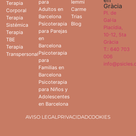
en
para
Iemmi
Terapia
Gràcia
Adultos en
Carme
Corporal
Pl. de
Barcelona
Trias
Terapia
Gal·la
Psicoterapia
Blog
Sistémica
Placídia,
para Parejas
Terapia
10-12, 5ta
en
TBE
Gràcia
Barcelona
Terapia
T.: 640 703
Psicoterapia
Transpersonal
006
para
info@psicles
Familias en
Barcelona
Psicoterapia
para Niños y
Adolescentes
en Barcelona
AVISO LEGAL
PRIVACIDAD
COOKIES