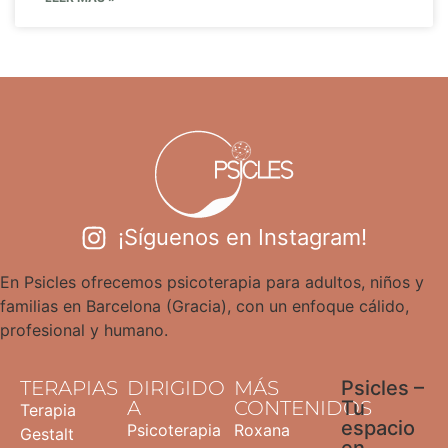
¡Síguenos en Instagram!
En Psicles ofrecemos psicoterapia para adultos, niños y
familias en Barcelona (Gracia), con un enfoque cálido,
profesional y humano.
TERAPIAS
DIRIGIDO
MÁS
Psicles –
A
CONTENIDOS
Tu
Terapia
espacio
Psicoterapia
Roxana
Gestalt