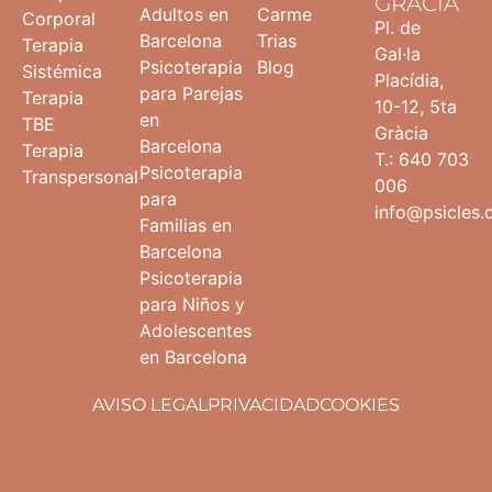
GRÀCIA
Adultos en
Carme
Corporal
Pl. de
Barcelona
Trias
Terapia
Gal·la
Psicoterapia
Blog
Sistémica
Placídia,
para Parejas
Terapia
10-12, 5ta
en
TBE
Gràcia
Barcelona
Terapia
T.: 640 703
Psicoterapia
Transpersonal
006
para
info@psicles
Familias en
Barcelona
Psicoterapia
para Niños y
Adolescentes
en Barcelona
AVISO LEGAL
PRIVACIDAD
COOKIES