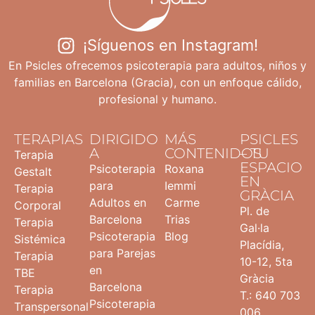
¡Síguenos en Instagram!
En Psicles ofrecemos psicoterapia para adultos, niños y
familias en Barcelona (Gracia), con un enfoque cálido,
profesional y humano.
TERAPIAS
DIRIGIDO
MÁS
PSICLES
A
CONTENIDOS
– TU
Terapia
ESPACIO
Psicoterapia
Roxana
Gestalt
EN
para
Iemmi
Terapia
GRÀCIA
Adultos en
Carme
Corporal
Pl. de
Barcelona
Trias
Terapia
Gal·la
Psicoterapia
Blog
Sistémica
Placídia,
para Parejas
Terapia
10-12, 5ta
en
TBE
Gràcia
Barcelona
Terapia
T.: 640 703
Psicoterapia
Transpersonal
006