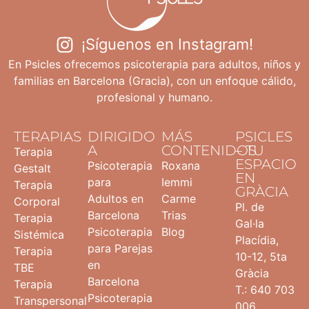
¡Síguenos en Instagram!
En Psicles ofrecemos psicoterapia para adultos, niños y
familias en Barcelona (Gracia), con un enfoque cálido,
profesional y humano.
TERAPIAS
DIRIGIDO
MÁS
PSICLES
A
CONTENIDOS
– TU
Terapia
ESPACIO
Psicoterapia
Roxana
Gestalt
EN
para
Iemmi
Terapia
GRÀCIA
Adultos en
Carme
Corporal
Pl. de
Barcelona
Trias
Terapia
Gal·la
Psicoterapia
Blog
Sistémica
Placídia,
para Parejas
Terapia
10-12, 5ta
en
TBE
Gràcia
Barcelona
Terapia
T.: 640 703
Psicoterapia
Transpersonal
006