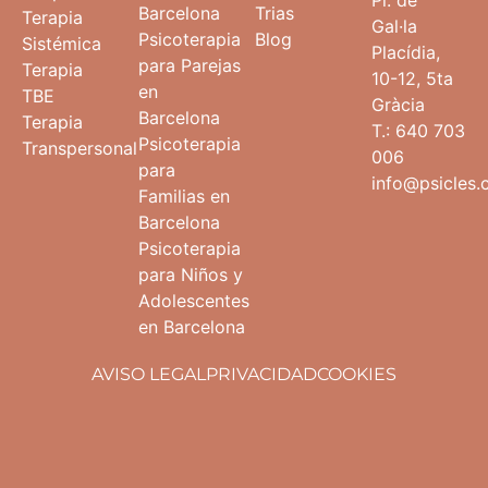
Barcelona
Trias
Terapia
Gal·la
Psicoterapia
Blog
Sistémica
Placídia,
para Parejas
Terapia
10-12, 5ta
en
TBE
Gràcia
Barcelona
Terapia
T.: 640 703
Psicoterapia
Transpersonal
006
para
info@psicles
Familias en
Barcelona
Psicoterapia
para Niños y
Adolescentes
en Barcelona
AVISO LEGAL
PRIVACIDAD
COOKIES