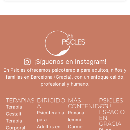
¡Síguenos en Instagram!
En Psicles ofrecemos psicoterapia para adultos, niños y
familias en Barcelona (Gracia), con un enfoque cálido,
profesional y humano.
TERAPIAS
DIRIGIDO
MÁS
PSICLES
A
CONTENIDOS
– TU
Terapia
ESPACIO
Psicoterapia
Roxana
Gestalt
EN
para
Iemmi
Terapia
GRÀCIA
Adultos en
Carme
Corporal
Pl. de