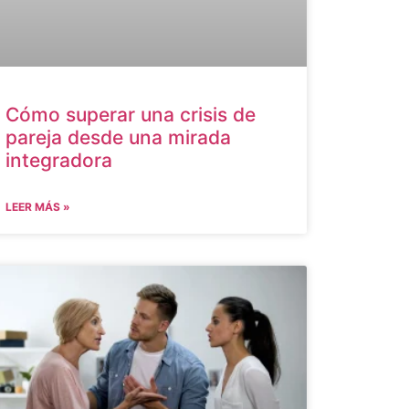
Cómo superar una crisis de
pareja desde una mirada
integradora
LEER MÁS »