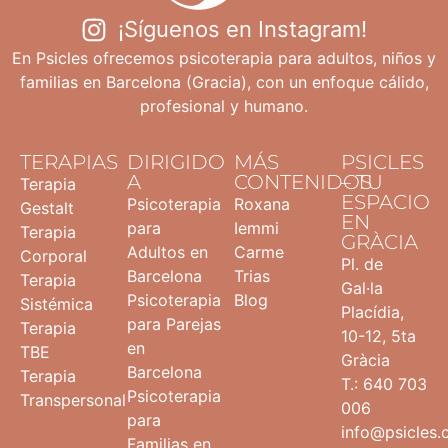
¡Síguenos en Instagram!
En Psicles ofrecemos psicoterapia para adultos, niños y
familias en Barcelona (Gracia), con un enfoque cálido,
profesional y humano.
TERAPIAS
DIRIGIDO
MÁS
PSICLES
A
CONTENIDOS
– TU
Terapia
ESPACIO
Psicoterapia
Roxana
Gestalt
EN
para
Iemmi
Terapia
GRÀCIA
Adultos en
Carme
Corporal
Pl. de
Barcelona
Trias
Terapia
Gal·la
Psicoterapia
Blog
Sistémica
Placídia,
para Parejas
Terapia
10-12, 5ta
en
TBE
Gràcia
Barcelona
Terapia
T.: 640 703
Psicoterapia
Transpersonal
006
para
info@psicles
Familias en