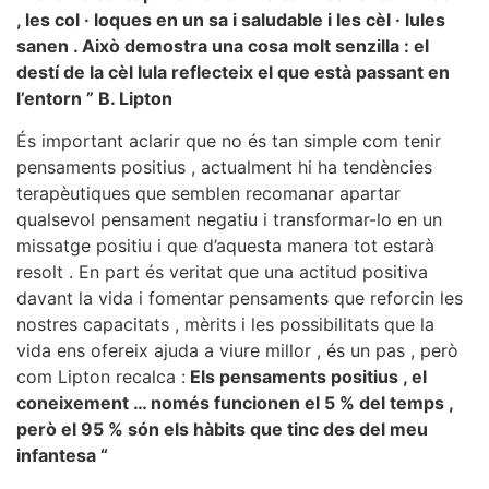
, les col · loques en un sa i saludable i les cèl · lules
sanen . Això demostra una cosa molt senzilla : el
destí de la cèl lula reflecteix el que està passant en
l’entorn ” B. Lipton
És important aclarir que no és tan simple com tenir
pensaments positius , actualment hi ha tendències
terapèutiques que semblen recomanar apartar
qualsevol pensament negatiu i transformar-lo en un
missatge positiu i que d’aquesta manera tot estarà
resolt . En part és veritat que una actitud positiva
davant la vida i fomentar pensaments que reforcin les
nostres capacitats , mèrits i les possibilitats que la
vida ens ofereix ajuda a viure millor , és un pas , però
com Lipton recalca :
Els pensaments positius , el
coneixement … només funcionen el 5 % del temps ,
però el 95 % són els hàbits que tinc des del meu
infantesa “