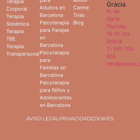
Terapia
Gràcia
Adultos en
Carme
Corporal
Pl. de
Barcelona
Trias
Terapia
Gal·la
Psicoterapia
Blog
Sistémica
Placídia,
para Parejas
Terapia
10-12, 5ta
en
TBE
Gràcia
Barcelona
Terapia
T.: 640 703
Psicoterapia
Transpersonal
006
para
info@psicles
Familias en
Barcelona
Psicoterapia
para Niños y
Adolescentes
en Barcelona
AVISO LEGAL
PRIVACIDAD
COOKIES