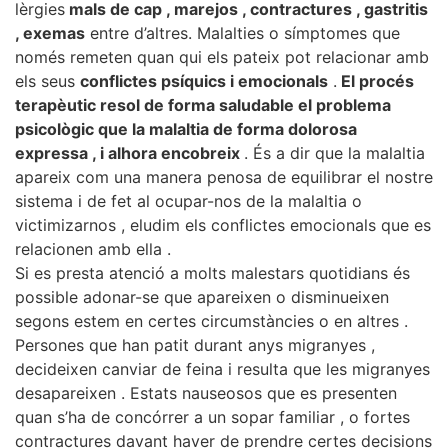
lèrgies
mals de cap , marejos , contractures , gastritis
, exemas
entre d’altres. Malalties o símptomes que
només remeten quan qui els pateix pot relacionar amb
els seus
conflictes psíquics i emocionals
.
El procés
terapèutic resol de forma saludable el problema
psicològic que la malaltia de forma dolorosa
expressa , i alhora encobreix
. És a dir que la malaltia
apareix com una manera penosa de equilibrar el nostre
sistema i de fet al ocupar-nos de la malaltia o
victimizarnos , eludim els conflictes emocionals que es
relacionen amb ella .
Si es presta atenció a molts malestars quotidians és
possible adonar-se que apareixen o disminueixen
segons estem en certes circumstàncies o en altres .
Persones que han patit durant anys migranyes ,
decideixen canviar de feina i resulta que les migranyes
desapareixen . Estats nauseosos que es presenten
quan s’ha de concórrer a un sopar familiar , o fortes
contractures davant haver de prendre certes decisions