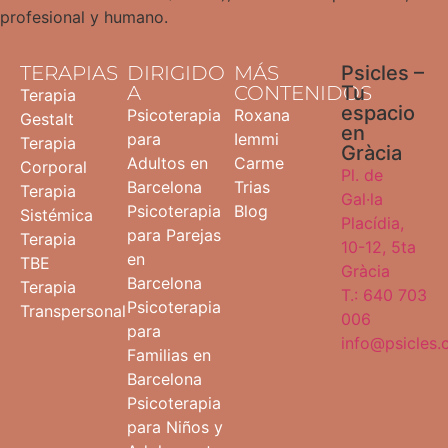
profesional y humano.
TERAPIAS
DIRIGIDO
MÁS
Psicles –
A
CONTENIDOS
Tu
Terapia
espacio
Psicoterapia
Roxana
Gestalt
en
para
Iemmi
Terapia
Gràcia
Adultos en
Carme
Corporal
Pl. de
Barcelona
Trias
Terapia
Gal·la
Psicoterapia
Blog
Sistémica
Placídia,
para Parejas
Terapia
10-12, 5ta
en
TBE
Gràcia
Barcelona
Terapia
T.: 640 703
Psicoterapia
Transpersonal
006
para
info@psicles
Familias en
Barcelona
Psicoterapia
para Niños y