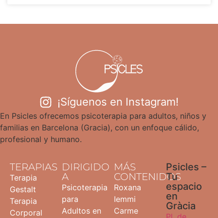
¡Síguenos en Instagram!
En Psicles ofrecemos psicoterapia para adultos, niños y
familias en Barcelona (Gracia), con un enfoque cálido,
profesional y humano.
TERAPIAS
DIRIGIDO
MÁS
Psicles –
A
CONTENIDOS
Tu
Terapia
espacio
Psicoterapia
Roxana
Gestalt
en
para
Iemmi
Terapia
Gràcia
Adultos en
Carme
Corporal
Pl. de