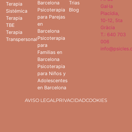
Barcelona
Trias
Terapia
Gal·la
Psicoterapia
Blog
Sistémica
Placídia,
para Parejas
Terapia
10-12, 5ta
en
TBE
Gràcia
Barcelona
Terapia
T.: 640 703
Psicoterapia
Transpersonal
006
para
info@psicles
Familias en
Barcelona
Psicoterapia
para Niños y
Adolescentes
en Barcelona
AVISO LEGAL
PRIVACIDAD
COOKIES