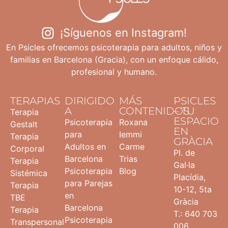
¡Síguenos en Instagram!
En Psicles ofrecemos psicoterapia para adultos, niños y
familias en Barcelona (Gracia), con un enfoque cálido,
profesional y humano.
TERAPIAS
DIRIGIDO
MÁS
PSICLES
A
CONTENIDOS
– TU
Terapia
ESPACIO
Psicoterapia
Roxana
Gestalt
EN
para
Iemmi
Terapia
GRÀCIA
Adultos en
Carme
Corporal
Pl. de
Barcelona
Trias
Terapia
Gal·la
Psicoterapia
Blog
Sistémica
Placídia,
para Parejas
Terapia
10-12, 5ta
en
TBE
Gràcia
Barcelona
Terapia
T.: 640 703
Psicoterapia
Transpersonal
006