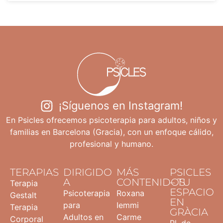
¡Síguenos en Instagram!
En Psicles ofrecemos psicoterapia para adultos, niños y
familias en Barcelona (Gracia), con un enfoque cálido,
profesional y humano.
TERAPIAS
DIRIGIDO
MÁS
PSICLES
A
CONTENIDOS
– TU
Terapia
ESPACIO
Psicoterapia
Roxana
Gestalt
EN
para
Iemmi
Terapia
GRÀCIA
Adultos en
Carme
Corporal
Pl. de