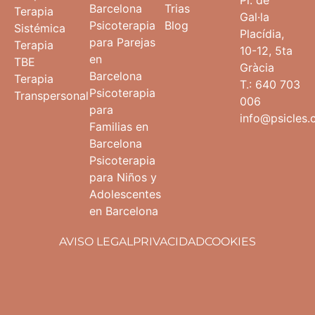
Barcelona
Trias
Terapia
Gal·la
Psicoterapia
Blog
Sistémica
Placídia,
para Parejas
Terapia
10-12, 5ta
en
TBE
Gràcia
Barcelona
Terapia
T.: 640 703
Psicoterapia
Transpersonal
006
para
info@psicles
Familias en
Barcelona
Psicoterapia
para Niños y
Adolescentes
en Barcelona
AVISO LEGAL
PRIVACIDAD
COOKIES